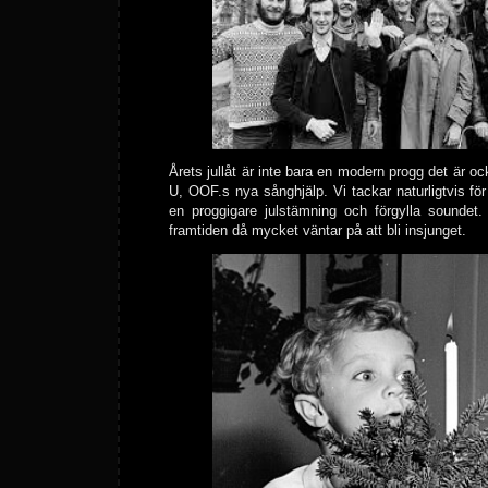
Årets jullåt är inte bara en modern progg det är ock
U, OOF.s nya sånghjälp. Vi tackar naturligtvis fö
en proggigare julstämning och förgylla soundet
framtiden då mycket väntar på att bli insjunget.