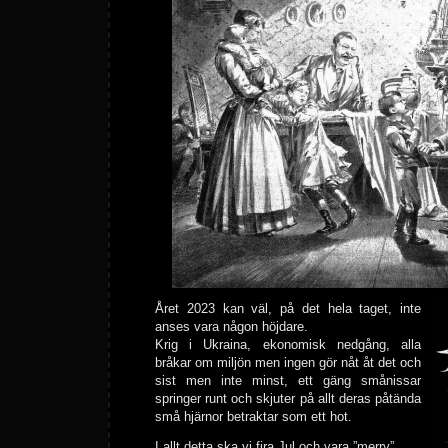
Året 2023 kan väl, på det hela taget, inte
anses vara någon höjdare.
Krig i Ukraina, ekonomisk nedgång, alla
bråkar om miljön men ingen gör nåt åt det och
sist men inte minst, ett gäng smånissar
springer runt och skjuter på allt deras påtända
små hjärnor betraktar som ett hot.
I allt detta ska vi fira Jul och vara ”merry”.