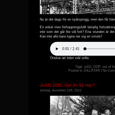
Nu är det dags för en nyårsprogg, men den får hän
En enkel men förhoppningsfullt lämplig fortsättning
inte som det går lite väl fort? Ena stunden är det 
Kan inte alla bara lugna ner sig en smula?
Önskar att tiden står stilla
Tags:
jul22
,
OOF
,
out of f
Posted in
JULLÅTAR
|
No Com
Jullåt 2022: Det Är Så Här?
söndag, december 11th, 2022