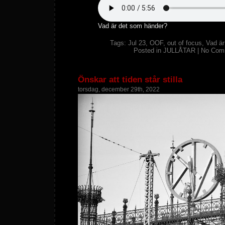
Vad är det som händer?
Tags:
Jul 23
,
OOF
,
out of focus
,
Vad är
Posted in
JULLÅTAR
|
No Com
Önskar att tiden står stilla
torsdag, december 29th, 2022