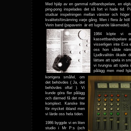
Med hjälp av en gammal rullbandspelare, en elgit
ping-pong inspelades det så fort vi hade tid. 
studsar inspelningen mellan vänster och höger
kvalitetsförsämring varje gång. Men i flera år hö
Verin band (papaverin är ett lugnande läkemedel).
1984 köpte vi e
kassettbandspelare 
visserligen inte Eva e
oss hon sålde näm
Ljudkvalitén ökade d
lättare att spela in s
vi tvungna att spela 
pålägg men med hjäl
korrigera småfel, om
det behövdes ( Ja, det
behövdes ofta! ). Vi
kunde göra fler pålägg
och därmed få det mer
komplext. Kanske lite
för mycket ibland men
vi lärde oss hela tiden.
1986 byggde vi en liten
studio i Mr P:s (och