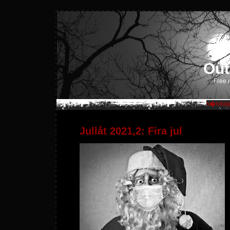
Out
Free m
s�ndag,
Jullåt 2021,2: Fira jul