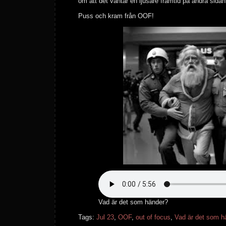
om att det väntar en ljusare framtid på andra sidan
Puss och kram från OOF!
Vad är det som händer?
Tags:
Jul 23
,
OOF
,
out of focus
,
Vad är det som h