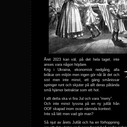
Året 2023 kan väl, på det hela taget, inte
anses vara någon höjdare.
Krig i Ukraina, ekonomisk nedgång, alla
bråkar om miljön men ingen gör nåt åt det och
sist men inte minst, ett gäng smånissar
springer runt och skjuter på allt deras påtända
små hjärnor betraktar som ett hot.
I allt detta ska vi fira Jul och vara ”merry”.
Och inte minst lyssna på en ny jullåt från
OOF skapad inom ovan nämnda kontext.
Inte så lätt men vad gör man?
Så njut av årets Jullåt och ha en förhoppning