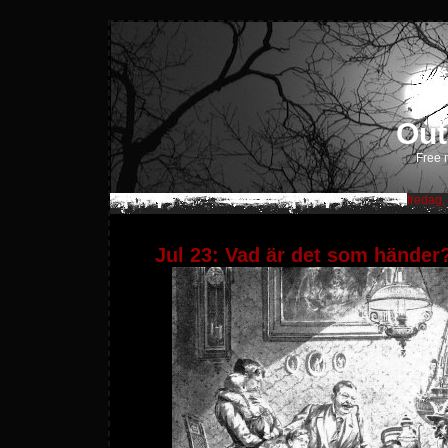
Out
Free m
fredag,
Jul 23: Vad är det som händer