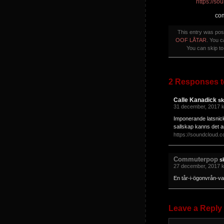
https://s
com
This entry was po
OOF LÅTAR
. You c
You can skip to
2 Responses t
Calle Kanadick
sk
31 december, 2017 k
Imponerande latsnicke
sallskap kanns det an
https://soundcloud.
Commuterpop
s
27 december, 2017 k
En tår-i-ögonvrån-va
Leave a Reply