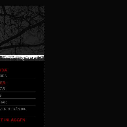
IDA
SIDA
KER
TAR
S
ÅTAR
VERIN FRÅN 80-
E INLÄGGEN