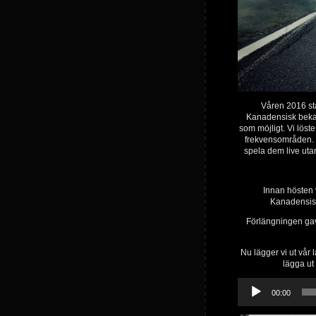
Våren 2016 st
Kanadensisk bekan
som möjligt. Vi löst
frekvensområden. P
spela dem live utan
Innan hösten v
Kanadensisk
Förlängningen gav o
Nu lägger vi ut vår 
lägga ut 
Ljudspelare
00:00