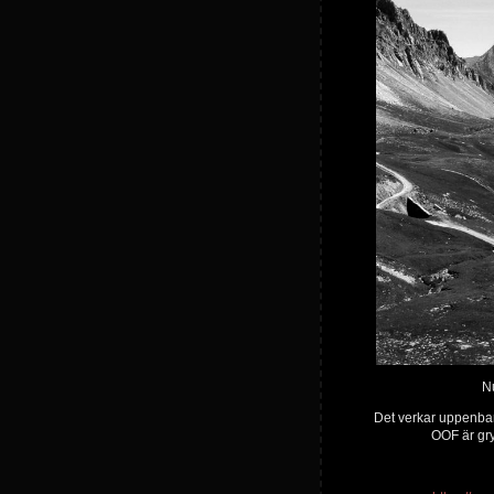
Nu
Det verkar uppenbart
OOF är gr