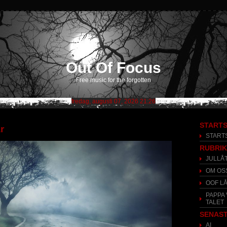
Out Of Focus
Free music for the forgotten
fredag, augusti 07, 2026 21:26
STARTS
r
START
RUBRI
JULLÅ
OM OS
OOF L
PAPPA 
TALET
SENAST
AI