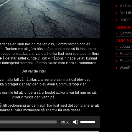
Vad Har
Det Lilla
HOPP!
ANNAN 
Commu
ADMINI
artades en liten tävling mellan oss, Commuterpop och en
Logga i
t. Tanken var att göra bästa låten med med så få instrument
e det genom att bara använda 2 olika ljud men spela dem i flera
Flöde f
å det här sättet kunde vi, om vi någonsin hade velat, kunnat
Flöde f
 förinspelat material. Låtarna skulle vara klara till sommaren.
WordPr
Det var de inte!
ar i alla fall vår låt klar. Lite senare samma höst blev det
a bidraget klar. Nyligen blev även Commuterpop klar.
ss lite tid att fundera så vi beslöt att korta vår låt ngn minut,
vilket vi tyckte den vann på.
låt till bedömning av dem som har lust med det och planerar att
länkar till våra mottävlare så snart vi får veta dessa.
Använd
00:00
upp/ner-
piltangenterna