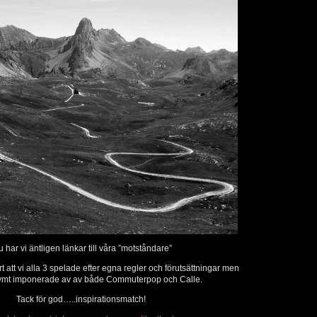
för
att
höja
eller
sänka
volymen.
 har vi äntligen länkar till våra ”motståndare”
 att vi alla 3 spelade efter egna regler och förutsättningar men
ymt imponerade av av både Commuterpop och Calle.
Tack för god…..inspirationsmatch!