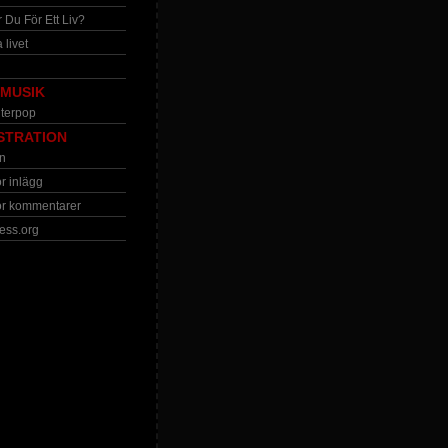
 Du För Ett Liv?
 livet
MUSIK
terpop
STRATION
n
ör inlägg
ör kommentarer
ess.org