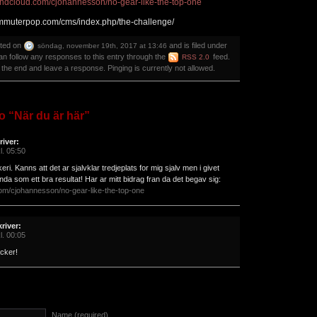
oundcloud.com/cjohannesson/no-gear-like-the-top-one
muterpop.com/cms/index.php/the-challenge/
sted on
and is filed under
söndag, november 19th, 2017 at 13:46
an follow any responses to this entry through the
feed.
RSS 2.0
 the end and leave a response. Pinging is currently not allowed.
o “När du är här”
river:
l. 05:50
ri. Kanns att det ar sjalvklar tredjeplats for mig sjalv men i givet
da som ett bra resultat! Har ar mitt bidrag fran da det begav sig:
com/cjohannesson/no-gear-like-the-top-one
kriver:
l. 00:05
cker!
Name (required)